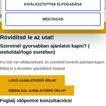
KIVÁLASZTOTTAK ELFOGADÁSA
Elolvastam és elfogadom az
Adatvédelmi nyilatkozatot!
MEGTAGAD
KÜLDÉS
Rövidítsd le az utat!
Szeretnél gyorsabban ajánlatot kapni? (
weboldal/logó esetében)
Ha már van elképzelésed, és szeretnél konkrét ajánlatot kapni,
töltsd ki a részletes ajánlatkérő űrlapot!
LOGÓ AJÁNLATKÉRŐ ŰRLAP
WEBOLDAL AJÁNLATKÉRŐ ŰRLAP
Foglalj időpontot konzultációra!