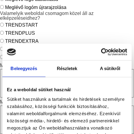
Meglévő logóm újrarajzolása
Valamelyik weboldal csomagom közel áll az
elképzeléseidhez?
TRENDSTART
TRENDPLUS
TRENDEXTRA
INSTANT
MÉG NEM TUDOM
Milyen marketing anyagot szeretnél, hogy tervezzek neked?
Beleegyezés
Részletek
A sütikről
Ez a weboldal sütiket használ
Sütiket használunk a tartalmak és hirdetések személyre
Milyen grafikát szeretnél, hogy tervezzek neked?
szabásához, közösségi funkciók biztosításához,
valamint weboldalforgalmunk elemzéséhez. Ezenkívül
közösségi média-, hirdető- és elemező partnereinkkel
megosztjuk az Ön weboldalhasználatra vonatkozó