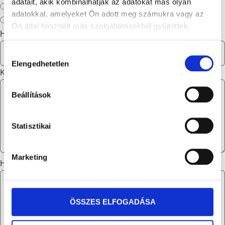
adatait, akik kombinálhatják az adatokat más olyan
nyomtatással kérem
adatokkal, amelyeket Ön adott meg számukra vagy az
nem kérek nyomtatást
Ön által használt más szolgáltatásokból gyűjtöttek.
Hány darabot szeretnél?
Hozzájárulás
Elengedhetetlen
kiválasztása
Kérlek írd le mire gondoltál pontosan!
Beállítások
Statisztikai
Marketing
Hagyj nekem üzenetet!
ÖSSZES ELFOGADÁSA